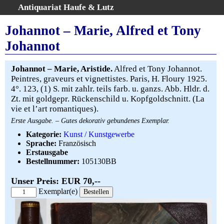
Antiquariat Haufe & Lutz
:
Volltextsuche
Johannot – Marie, Alfred et Tony
Home
Johannot
Gesamtbestand
Erweiterte Suche
Johannot – Marie, Aristide.
Alfred et Tony Johannot.
Kategorien
Peintres, graveurs et vignettistes. Paris, H. Floury 1925.
4°. 123, (1) S. mit zahlr. teils farb. u. ganzs. Abb. Hldr. d.
Schlagwörter
Zt. mit goldgepr. Rückenschild u. Kopfgoldschnitt. (La
Warenkorb
vie et l’art romantiques).
AGB
Erste Ausgabe. – Gutes dekorativ gebundenes Exemplar.
Widerruf
Kategorie:
Kunst / Kunstgewerbe
Sprache:
Französisch
Über uns
Erstausgabe
Aktuelle Kataloge
Bestellnummer:
105130BB
Kontakt
Unser Preis: EUR 70,--
Ankauf
Exemplar(e)
Links
Impressum